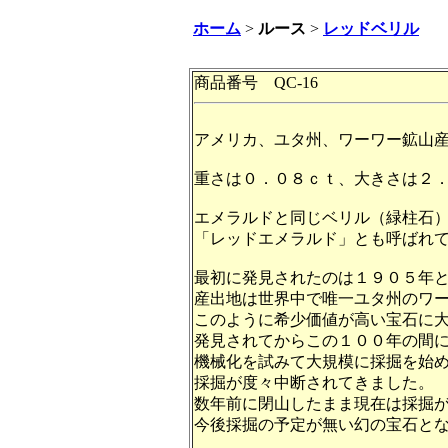
ホーム
>
ルース
>
レッドベリル
商品番号 QC-16
アメリカ、ユタ州、ワーワー鉱山
重さは０．０８ｃｔ、大きさは２
エメラルドと同じベリル（緑柱石
「レッドエメラルド」とも呼ばれ
最初に発見されたのは１９０５年
産出地は世界中で唯一ユタ州のワ
このように希少価値が高い宝石に
発見されてからこの１００年の間
機械化を試みて大規模に採掘を始
採掘が度々中断されてきました。
数年前に閉山したまま現在は採掘
今後採掘の予定が無い幻の宝石と