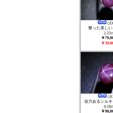
◇D
整った美しい
2.25c
￥79,8
￥39,8
◇E
迫力あるシルキ
4.18c
￥98,0