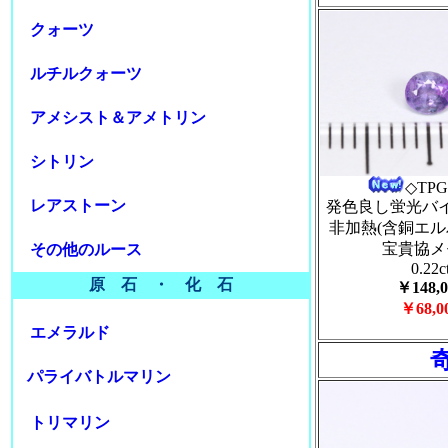
クォーツ
ルチルクォーツ
アメシスト＆アメトリン
シトリン
◇TPG
レアストーン
発色良し蛍光バ
非加熱(含銅エル
宝貴協メ
その他のルース
0.22c
原 石 ・ 化 石
￥148,0
￥68,0
エメラルド
パライバトルマリン
トリマリン