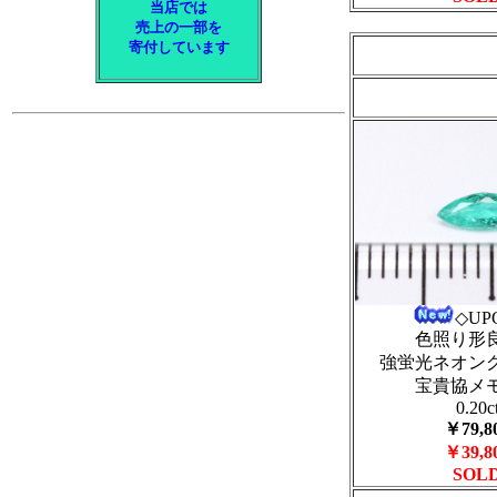
当店では
売上の一部を
寄付しています
◇UP
色照り形
強蛍光ネオン
宝貴協メ
0.20c
￥79,8
￥39,8
SOL