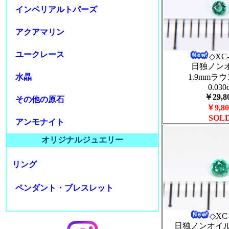
インペリアルトパーズ
アクアマリン
ユークレース
◇XC
日独ノン
水晶
1.9mmラ
0.030c
￥29,8
その他の原石
￥9,80
SOL
アンモナイト
オリジナルジュエリー
リング
ペンダント・ブレスレット
◇XC
日独ノンオイル