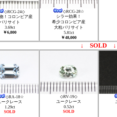
◇RCG-28☆
◇RCG-24◇
シラー効果！
物！コロンビア産
希少コロンビア産
パリサイト
3.69ct
大粒パリサイト
￥6,800
5.81ct
￥48,000
↓ SOLD ↓
◇RV-19◇
◇RA-18☆
ユークレース
ユークレース
0.52ct
1.29ct
SOLD
SOLD