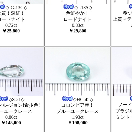
◇J-13S◇
◇JG-13G◇
希
色鮮やか！
上質！深紅！
上質マテ
ロードナイト
ロードナイト
0.83ct
0.72ct
￥29,800
￥25,800
◇HC-45◇
◇S-21◇
ノー
コロンビア産！
クル-ジョン!希少色!
ブラジ
ブルーユークレース
ーユークレース
1.93ct
0.86ct
ミント
￥198,000
￥148,000