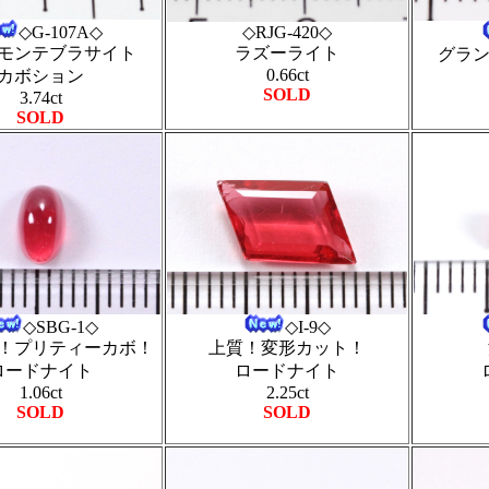
◇RJG-420◇
◇G-107A◇
ラズーライト
モンテブラサイト
グラ
0.66ct
カボション
SOLD
3.74ct
SOLD
◇SBG-1◇
◇I-9◇
！プリティーカボ！
上質！変形カット！
ロードナイト
ロードナイト
1.06ct
2.25ct
SOLD
SOLD