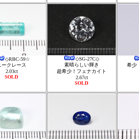
◇SG-27C◇
◇RBC-59☆
素晴らしい輝き
ユークレース
希少
2.03ct
超希少！フェナカイト
SOLD
2.67ct
SOLD