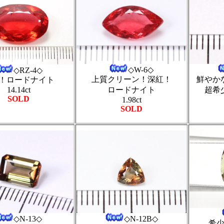
◇W-6◇
◇RZ-4◇
鮮やか
上質クリーン！深紅！
！ロードナイト
14.14ct
超希
ロードナイト
SOLD
1.98ct
SOLD
◇N-13◇
◇N-12B◇
希