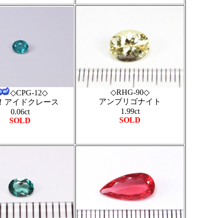
◇RHG-90◇
◇CPG-12◇
アンブリゴナイト
！アイドクレース
1.99ct
0.06ct
SOLD
SOLD