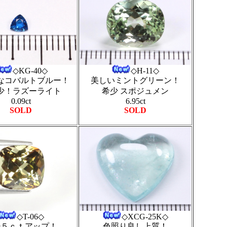
◇KG-40◇
◇H-11◇
なコバルトブルー！
美しいミントグリーン！
少！ラズーライト
希少 スポジュメン
0.09ct
6.95ct
SOLD
SOLD
◇T-06◇
◇XCG-25K◇
少５ｃｔアップ！
色照り良し上質！