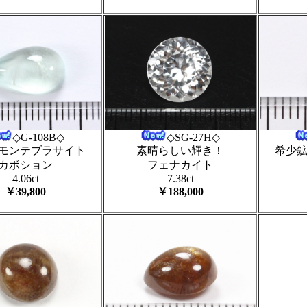
◇SG-27H◇
◇G-108B◇
素晴らしい輝き！
モンテブラサイト
希少
フェナカイト
カボション
7.38ct
4.06ct
￥188,000
￥39,800