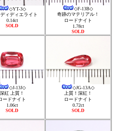
◇F-13B◇
◇YT-3◇
奇跡のマテリアル！
ンディディエライト
0.14ct
ロードナイト
SOLD
1.78ct
SOLD
◇J-13J◇
◇JG-13A◇
深紅 上質！
上質！深紅！
ロードナイト
ロードナイト
1.06ct
0.72ct
SOLD
SOLD