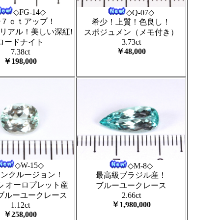
◇FG-14◇
◇Q-07◇
少７ｃｔアップ！
希少！上質！色良し！
リアル！美しい深紅!
スポジュメン（メモ付き）
ロードナイト
3.73ct
￥48,000
7.38ct
￥198,000
◇W-15◇
◇M-8◇
インクルージョン！
最高級ブラジル産！
ル オーロプレット産
ブルーユークレース
ブルーユークレース
2.66ct
￥1,980,000
1.12ct
￥258,000